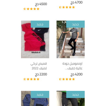
4700 دج
4500 دج
جديد
جديد
اونصومبل جودة
قميص تركي
عالية خفيف...
لصيف 2022
4200 دج
2200 دج
جديد
جديد