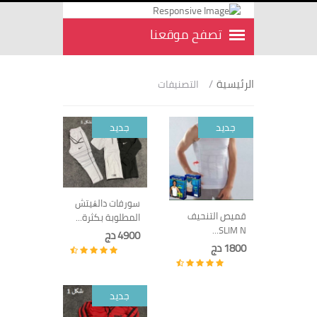
الرئيسية
/
التصنيفات
جديد
جديد
سورفات دالڨيتش
قميص التنحيف
المطلوبة بكثرة...
SLIM N...
4900 دج
1800 دج
جديد