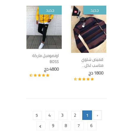
جديد
جديد
اونصومبل ماركة
قميص شتوي
BOSS
مناسب لكل...
4800 دج
1800 دج
5
4
3
2
1
‹
›
9
8
7
6