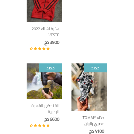
سترة لشتاء 2022
VESTE...
3900 دج
جديد
جديد
آلة تحضير القهوة
اليدوية...
حذاء TOMMY
6600 دج
عصري بالوان...
4100 دج