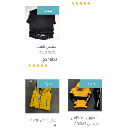
جديد
قميص للشتاء
نوعية جيدة
1800 دج
جديد
جديد
الأنصوبل المتكامل
جيلي لرجال نوعية
لأديداس ADIDAS
❤...