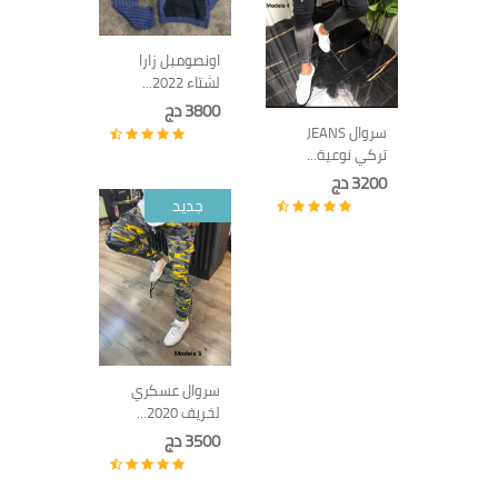
اونصومبل زارا
لشتاء 2022...
3800 دج
سروال JEANS
تركي نوعية...
3200 دج
جديد
سروال عسكري
لخريف 2020...
3500 دج