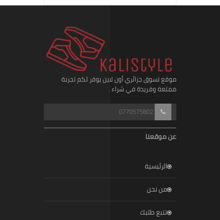
موقع تسوق جزائري أون لاين يوفر لكم تجربة
ممتعة وفريدة في شراء .
0770575802
عن موقعنا
الرئيسية
من نحن
تتبع طلبك