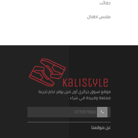
حقائب
ملابس اطفال
موقع تسوق جزائري أون لاين يوفر لكم تجربة
ممتعة وفريدة في شراء .
0770575802
عن موقعنا