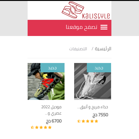
الرئيسية
/
التصنيفات
جديد
جديد
حذاء مريح و أنيق...
موديل 2022
عصري و...
7550 دج
6700 دج