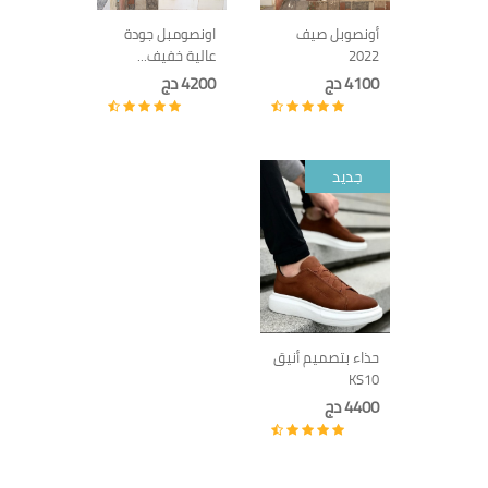
أونصوبل صيف
اونصومبل جودة
2022
عالية خفيف...
4100 دج
4200 دج
جديد
حذاء بتصميم أنيق
KS10
4400 دج