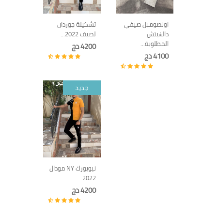
اونصومبل صيفي
تشكيلة جوردان
دالڨيتش
لصيف 2022...
المطلوبة...
4200 دج
4100 دج
جديد
نيويورك NY مودال
2022
4200 دج