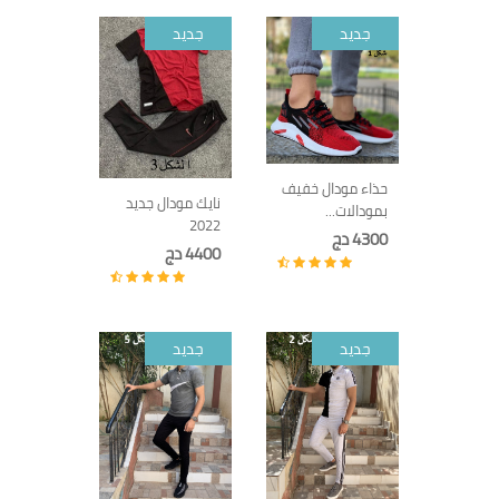
جديد
جديد
حذاء مودال خفيف
نايك مودال جديد
بمودالات...
2022
4300 دج
4400 دج
جديد
جديد