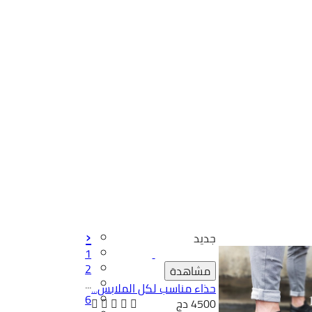
‹
جديد
1
2
مشاهدة
...
حذاء مناسب لكل الملابس...
6
4500 دج