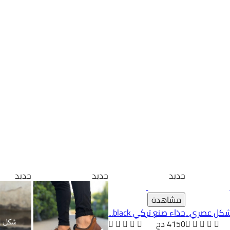
جديد
جديد
جديد
مشاهدة
كل عصري...
حذاء صنع تركي black...
4150 دج