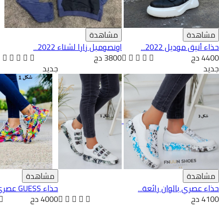
مشاهدة
مشاهدة
حذاء أنيق موديل 2022...
اونصومبل زارا لشتاء 2022...
4400 دج
3800 دج
جديد
جديد
مشاهدة
مشاهدة
حذاء عصري بالوان رائعة...
حذاء GUESS عصري بالوان...
4100 دج
4000 دج