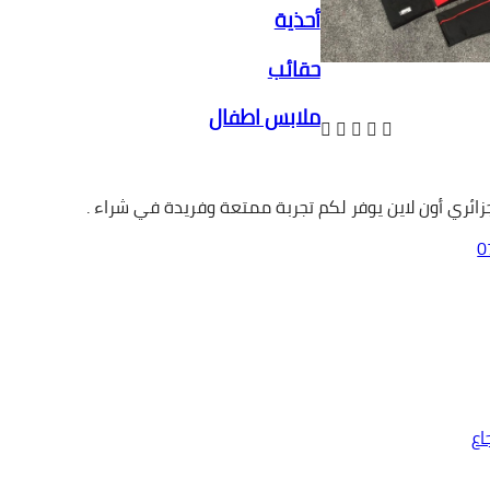
أحذية
حقائب
ملابس اطفال
ئري أون لاين يوفر لكم تجربة ممتعة وفريدة في شراء .
0
اع