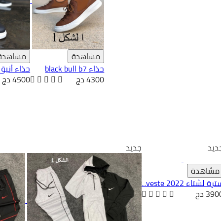
مشاهدة
مشاهدة
حذاء black bull b7
حذاء أنيق مود
4300 دج
4500 دج
ديد
جديد
مشاهدة
رة لشتاء 2022 veste...
390 دج