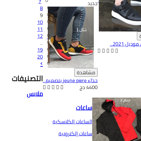
7
جديد
8
9
10
11
12
...
يل 2021...
19
20
›
مشاهدة
التصنيفات
حذاء jeune piere بتصميم...
4400 دج
ملابس
ساعات
الساعات الكلاسكية
ساعات إلكترونية