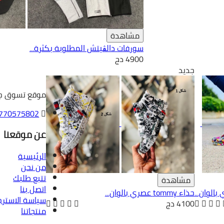
مشاهدة
سورفات دالڨيتش المطلوبة بكثرة...
4900 دج
جديد
موقع تسوق جزا
770575802
عن موقعنا
الرئيسية
من نحن
تتبع طلبك
مشاهدة
اتصل بنا
حذاء tommy عصري بالوان...
سياسة الاسترج
4100 دج
منتجاتنا