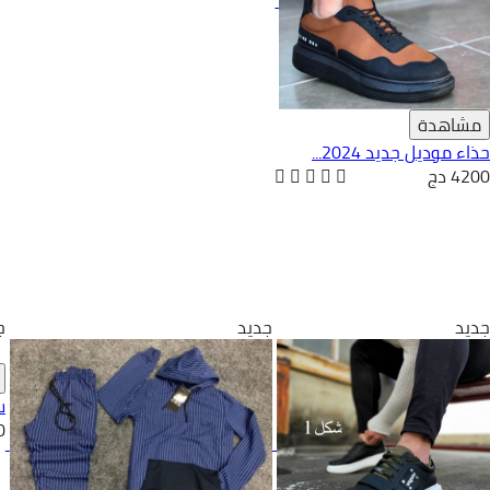
مشاهدة
حذاء موديل جديد 2024...
4200 دج
جديد
جديد
ج
ست
0