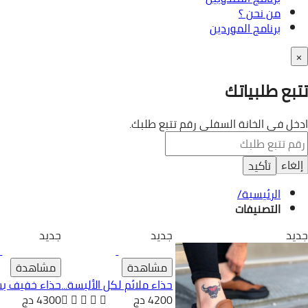
من نحن ؟
برنامج الموردين
×
تتبع طلبياتك
ادخل في الخانة السفلى رقم تتبع طلبك.
إلغاء
تأكيد
الرئيسية
/
التصنيفات
جديد
جديد
جديد
مشاهدة
مشاهدة
حذاء ملائم لكل الألبسة...
حذاء خفيف بش
4200 دج
4300 دج